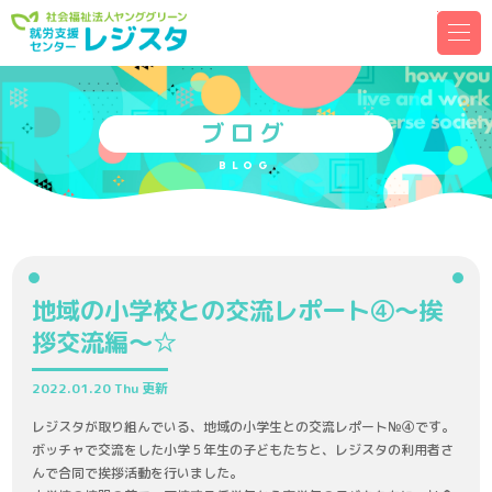
メ
ニ
ュ
ー
を
開
く
ブログ
BLOG
地域の小学校との交流レポート④～挨
拶交流編～☆
2022.01.20 Thu 更新
レジスタが取り組んでいる、地域の小学生との交流レポート№④です。
ボッチャで交流をした小学５年生の子どもたちと、レジスタの利用者さ
んで合同で挨拶活動を行いました。