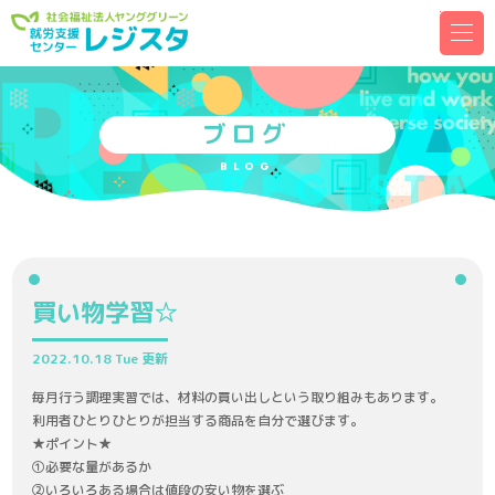
メ
ニ
ュ
ー
を
開
く
ブログ
BLOG
買い物学習☆
2022.10.18 Tue 更新
毎月行う調理実習では、材料の買い出しという取り組みもあります。
利用者ひとりひとりが担当する商品を自分で選びます。
★ポイント★
①必要な量があるか
②いろいろある場合は値段の安い物を選ぶ